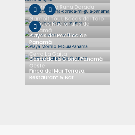
Sendero La Rana Dorada
Gambit Tour, Bocas del Toro
Parques Nacionales de
Panamá
Playas del Pacífico de
Panamá
Cerro La Gaita
Cascada La Gloria, Panamá
Oeste
Finca del Mar Terraza,
Restaurant & Bar