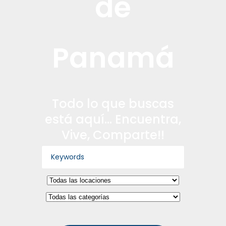
de
Panamá
Todo lo que buscas
está aquí… Encuentra,
Vive, Comparte!!